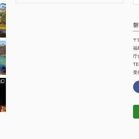
磐
〒9
福
庁
TE
受付