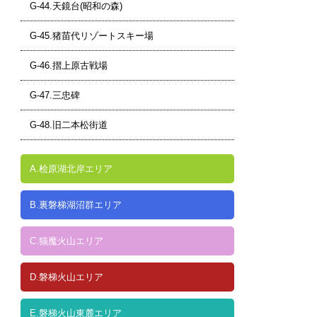
G-44.天鏡台(昭和の森)
G-45.猪苗代リゾートスキー場
G-46.摺上原古戦場
G-47.三忠碑
G-48.旧二本松街道
A.桧原湖北岸エリア
B.裏磐梯湖沼群エリア
C.猫魔火山エリア
D.磐梯火山エリア
E.磐梯火山東麓エリア