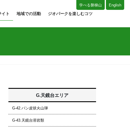
学べる磐梯山
English
サイト
地域での活動
ジオパークを楽しむコツ
G.天鏡台エリア
G-42.パン皮状火山弾
G-43.天鏡台溶岩類