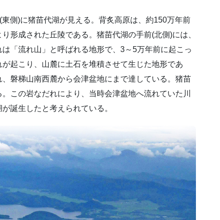
(東側)に猪苗代湖が見える。背炙高原は、約150万年前
り形成された丘陵である。猪苗代湖の手前(北側)には、
は「流れ山」と呼ばれる地形で、3～5万年前に起こっ
れが起こり、山麓に土石を堆積させて生じた地形であ
れ、磐梯山南西麓から会津盆地にまで達している。猪苗
る。この岩なだれにより、当時会津盆地へ流れていた川
湖が誕生したと考えられている。