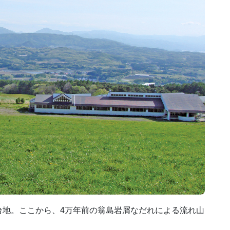
台地。ここから、4万年前の翁島岩屑なだれによる流れ山