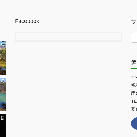
Facebook
サ
磐
〒9
福
庁
TE
受付