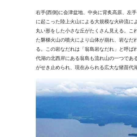
右手(西側)に会津盆地、中央に背炙高原、左手
に起こった陸上火山による大規模な火砕流によ
丸い形をした小さな丘がたくさん見える。これ
た磐梯火山の噴火により山体が崩れ、岩なだ
る。この岩なだれは「翁島岩なだれ」と呼ば
代湖の北西岸にある翁島も流れ山の一つであ
がせき止められ、現在みられる広大な猪苗代