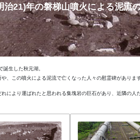
8(明治21)年の磐梯山噴火による泥流
めで誕生した秋元湖。
所や、この噴火による泥流で亡くなった人々の慰霊碑がありま
だれにより運ばれたと思われる集塊岩の巨石があり、近隣の人