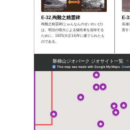
E-32.殉難之精霊碑
E-
殉難之精霊碑(じゅんなんのせいれいひ)
長瀬
は、明治の噴火による犠牲者を追悼する
置す
ために、1925(大正14)年に建てられたも
のである。