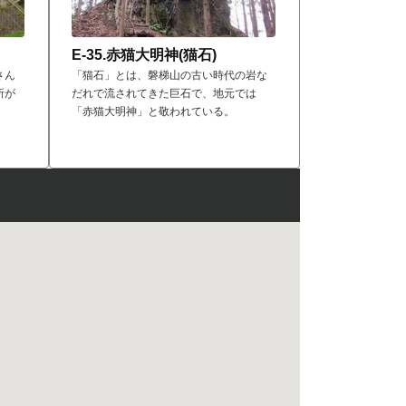
E-35.赤猫大明神(猫石)
さん
「猫石」とは、磐梯山の古い時代の岩な
所が
だれで流されてきた巨石で、地元では
「赤猫大明神」と敬われている。