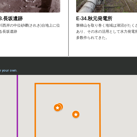
33.長坂遺跡
E-34.秋元発電所
川西岸の中位砂礫(されき)台地上に位
磐梯山を取り巻く地域は湖沼がたく
る長坂遺跡
あり、その水の活用として水力発電
多数作られてきた。