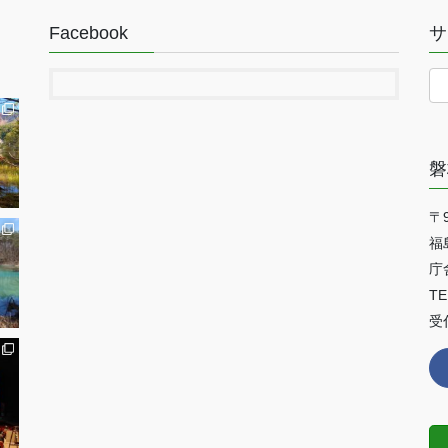
Facebook
サ
磐
〒9
福
庁
TE
受付