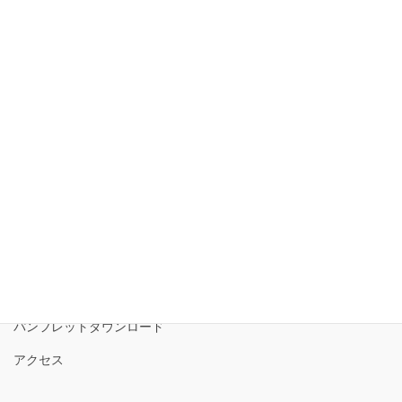
見つかりませんでした
ごめんなさい。指定されたアーカイブは見つかりませんでした。
学べる磐梯山
磐梯山ジオパーク協議会
磐梯山ジオパークの境界
ロゴコンセプト
サイトポリシー
パンフレットダウンロード
アクセス