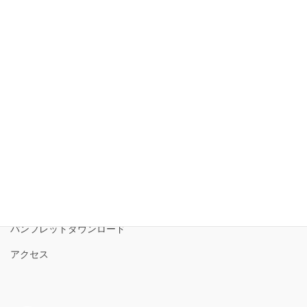
Facebook
X
Bluesky
Threads
Hatena
LINE
Copy
磐梯山ジオパーク協議会
磐梯山ジオパークの境界
ロゴコンセプト
サイトポリシー
パンフレットダウンロード
アクセス