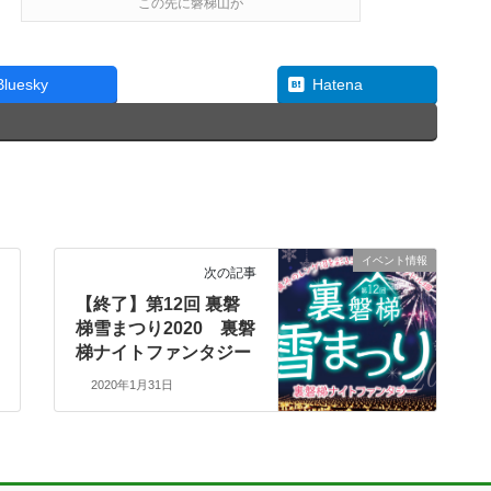
この先に磐梯山が
Threads
Bluesky
Hatena
イベント情報
次の記事
【終了】第12回 裏磐
梯雪まつり2020 裏磐
梯ナイトファンタジー
2020年1月31日