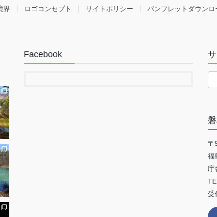
境界
ロゴコンセプト
サイトポリシー
パンフレットダウンロ
Facebook
サ
磐
〒9
福
庁
TE
受付