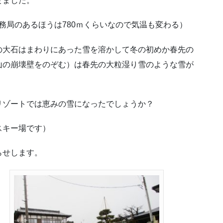
せました。
務局のあるほうは780ｍくらいなので気温も変わる）
の大石はまわりにあった雪を溶かして冬の初めか春先の
山の崩壊壁をのぞむ）は春先の大粒湿り雪のような雪が
リゾートでは恵みの雪になったでしょうか？
スキー場です）
らせします。