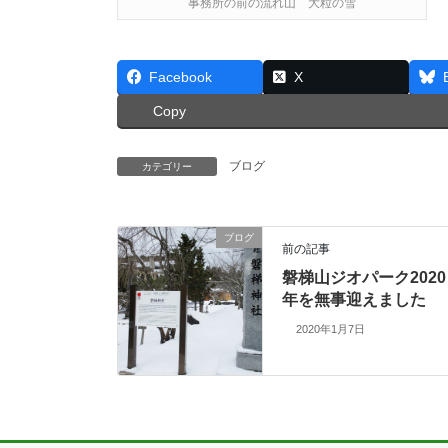
事務所の前の流れ山 大粒の雪
Facebook
X
Copy
ブログ
カテゴリー
ブログ
前の記事
磐梯山ジオパーク2020
年を無事迎えました
2020年1月7日