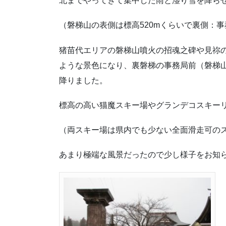
北までやってきて集中した雨と湿り雪を降ら
（磐梯山の表側は標高520mくらいで裏側：事
猪苗代エリアの磐梯山噴火の招魂之碑や見祢
ような景色になり、裏磐梯の事務局前（磐梯
降りました。
標高の高い猫魔スキー場やグランデコスキー
（両スキー場は県内でも少ない全面滑走可の
あまり極端な風景だったので少し様子をお知