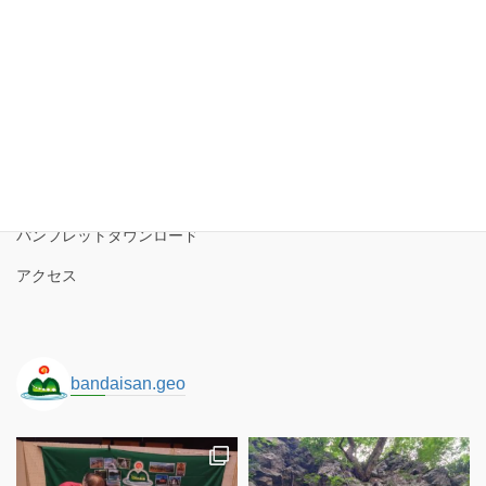
ー
カ
イ
磐梯山ジオパーク協議会
ブ
磐梯山ジオパークの境界
ロゴコンセプト
サイトポリシー
パンフレットダウンロード
アクセス
bandaisan.geo