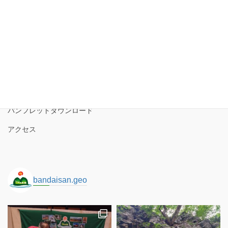
ー
カ
イ
磐梯山ジオパーク協議会
ブ
磐梯山ジオパークの境界
ロゴコンセプト
サイトポリシー
パンフレットダウンロード
アクセス
bandaisan.geo