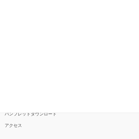
磐梯山ジオパーク通信
アーカイブ
ア
ー
カ
イ
磐梯山ジオパーク協議会
ブ
磐梯山ジオパークの境界
ロゴコンセプト
サイトポリシー
パンフレットダウンロード
アクセス