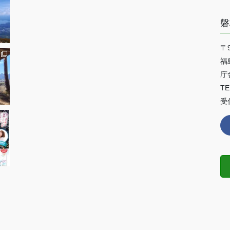
磐
〒9
福
庁
TE
受付