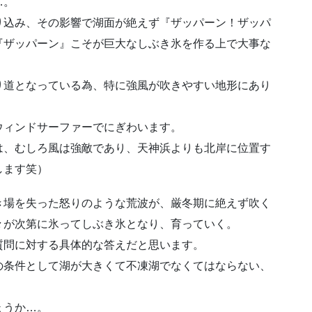
…。
り込み、その影響で湖面が絶えず『ザッパーン！ザッパ
『ザッパーン』こそが巨大なしぶき氷を作る上で大事な
り道となっている為、特に強風が吹きやすい地形にあり
ウィンドサーファーでにぎわいます。
は、むしろ風は強敵であり、天神浜よりも北岸に位置す
します笑）
き場を失った怒りのような荒波が、厳冬期に絶えず吹く
々が次第に氷ってしぶき氷となり、育っていく。
質問に対する具体的な答えだと思います。
の条件として湖が大きくて不凍湖でなくてはならない、
ょうか…。