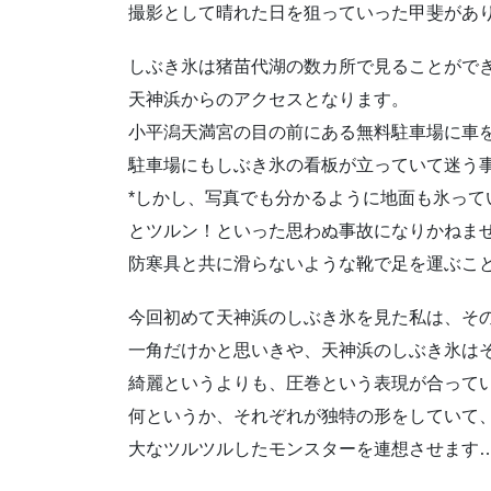
撮影として晴れた日を狙っていった甲斐があ
しぶき氷は猪苗代湖の数カ所で見ることがで
天神浜からのアクセスとなります。
小平潟天満宮の目の前にある無料駐車場に車を
駐車場にもしぶき氷の看板が立っていて迷う
*しかし、写真でも分かるように地面も氷っ
とツルン！といった思わぬ事故になりかねませ
防寒具と共に滑らないような靴で足を運ぶこ
今回初めて天神浜のしぶき氷を見た私は、そ
一角だけかと思いきや、天神浜のしぶき氷はそ
綺麗というよりも、圧巻という表現が合って
何というか、それぞれが独特の形をしていて
大なツルツルしたモンスターを連想させます