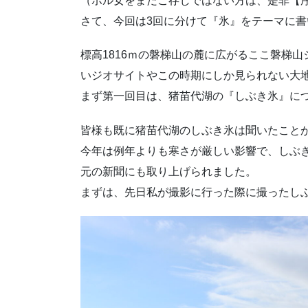
（ボル女をまだご存じではない方は、是非【
さて、今回は3回に分けて『氷』をテーマに
標高1816ｍの磐梯山の麓に広がるここ磐梯
いジオサイトやこの時期にしか見られない大
まず第一回目は、猪苗代湖の『しぶき氷』に
皆様も既に猪苗代湖のしぶき氷は聞いたこと
今年は例年よりも寒さが厳しい影響で、しぶ
元の新聞にも取り上げられました。
まずは、先日私が撮影に行った際に撮ったし