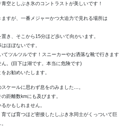
り青空としぶき氷のコントラストが美しいです！
きますが、一番メジャーかつ大迫力で見れる場所は
置き、そこから15分ほど歩いて向かいます。
事はほぼないです。
ていてツルツルです！スニーカーやお洒落な靴で行きます
ん。(目下は湖です。本当に危険です)
とをお勧めいたします。
のスケールに思わず息をのみました…。
の距離数kmにも及びます。
いるかもしれません。
、育てば育つほど密接したしぶき氷同士がくっついて巨
…。