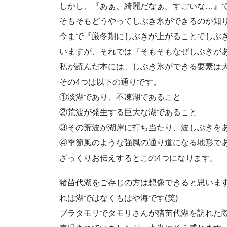
しかし、『あぁ、綺麗だなぁ。すごいな…』
そもそもどうやってしぶき氷ができるのか知
今まで『厳冬期にしぶきが上がることでしぶき
いますが、それでは『そもそもなぜしぶきが
私が読んだ本には、しぶき氷ができる要素は
その4つは以下の通りです。
①淡湖であり、不凍湖であること
②荒波が発生する巨大な湖であること
③その荒波が湖岸に打ち当たり、波しぶきを
④季節風のような強風の通り道になる地形で
ざっくりお伝えするとこの4つになります。
猪苗代湖をご存じの方は想像できると思いま
れは湖ではなくもはや海です(笑)
ブラタモリでタモリさんが猪苗代湖を訪れた