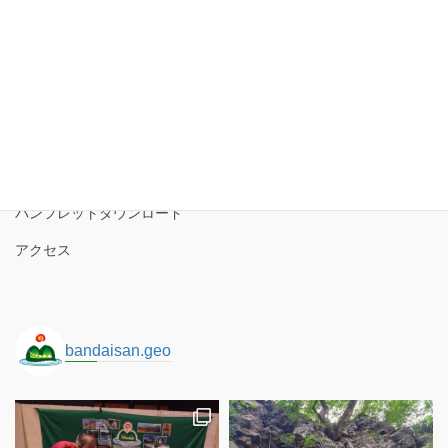
ー
カ
イ
磐梯山ジオパーク協議会
ブ
磐梯山ジオパークの境界
ロゴコンセプト
サイトポリシー
パンフレットダウンロード
アクセス
bandaisan.geo