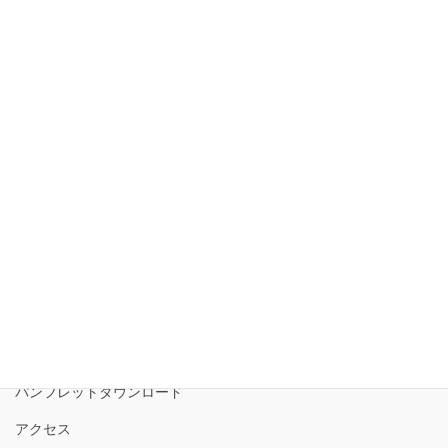
ブログ
磐梯山ジオパーク通信
アーカイブ
ア
ー
カ
イ
磐梯山ジオパーク協議会
ブ
磐梯山ジオパークの境界
ロゴコンセプト
サイトポリシー
パンフレットダウンロード
アクセス