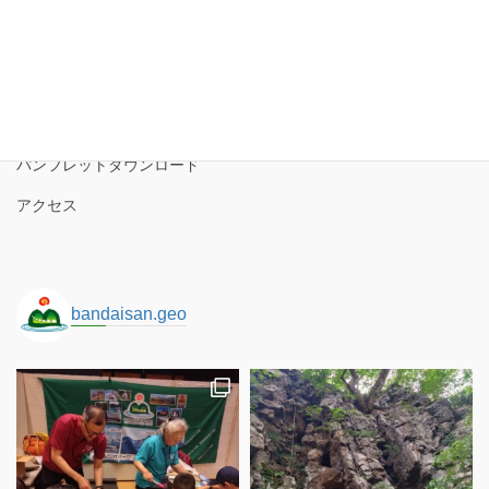
磐梯山ジオパーク協議会
ブ
磐梯山ジオパークの境界
ロゴコンセプト
サイトポリシー
パンフレットダウンロード
アクセス
bandaisan.geo