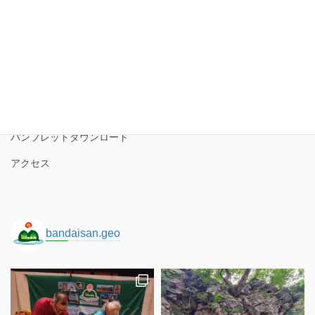
カ
イ
磐梯山ジオパーク協議会
ブ
磐梯山ジオパークの境界
ロゴコンセプト
サイトポリシー
パンフレットダウンロード
アクセス
bandaisan.geo