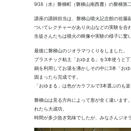
9/16（水）磐梯町（磐梯山南西麓）の磐梯第
講座の講師担当は、磐梯山噴火記念館の佐藤
ついてレクチャーがあり火山などの実験を合
生徒さんたちは噴火の映像や実験の様子に驚
最後に磐梯山のジオラマつくりをしました。
プラスチック粘土「おゆまる」を3本使うと丁
鍋を利用してお湯を沸かしその中に3本「お
固まったら完成です。
「おゆまる」は色がカラフルで3本選ぶのも楽
磐梯山は見る方向によって形が全く違います
れたら大成功。
時間が多少急ぎ気味でしたが、みなさんジオ