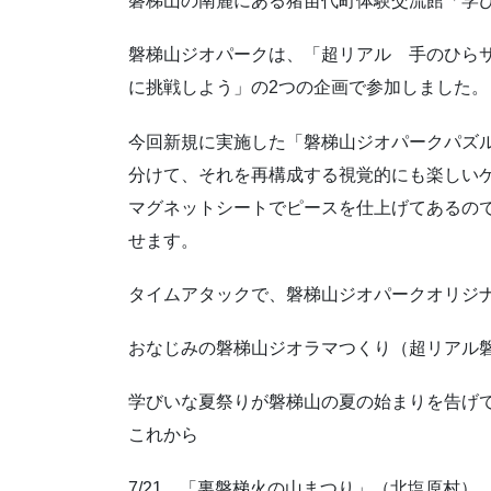
磐梯山の南麓にある猪苗代町体験交流館「学
磐梯山ジオパークは、「超リアル 手のひら
に挑戦しよう」の2つの企画で参加しました。
今回新規に実施した「磐梯山ジオパークパズル
分けて、それを再構成する視覚的にも楽しい
マグネットシートでピースを仕上げてあるの
せます。
タイムアタックで、磐梯山ジオパークオリジ
おなじみの磐梯山ジオラマつくり（超リアル
学びいな夏祭りが磐梯山の夏の始まりを告げ
これから
7/21 「裏磐梯火の山まつり」（北塩原村）