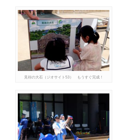
見祢の大石（ジオサイト53） もうすぐ完成！