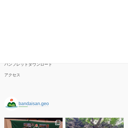
ー
カ
イ
磐梯山ジオパーク協議会
ブ
磐梯山ジオパークの境界
ロゴコンセプト
サイトポリシー
パンフレットダウンロード
アクセス
bandaisan.geo