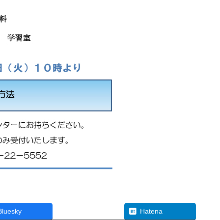
Threads
Bluesky
Hatena