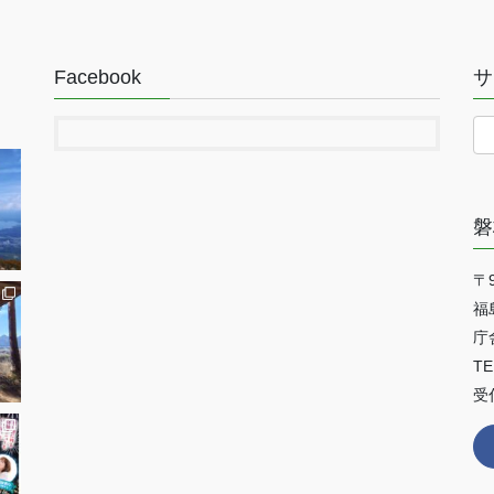
Facebook
サ
磐
〒9
福
庁
TE
受付