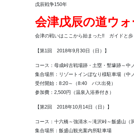
戊辰戦争150年
会津戊辰の道ウォ
会津の戦いはここから始まった!! ガイドと
【第1回 2018年9月30日（日）】
コース：母成峠古戦場跡・土塁・塹壕跡～中ノ
集合場所：リゾートインぼなり様駐車場（中
受付開始：8:20～（8:40 バス出発）
参加費：2,500円（温泉入浴券付き）
【第2回 2018年10月14日（日）】
コース：十六橋～強清水～滝沢峠～飯盛山（洞
集合場所：飯盛山観光案内所駐車場