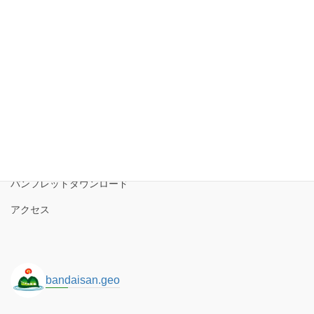
アーカイブ
ア
ー
カ
イ
磐梯山ジオパーク協議会
ブ
磐梯山ジオパークの境界
ロゴコンセプト
サイトポリシー
パンフレットダウンロード
アクセス
bandaisan.geo